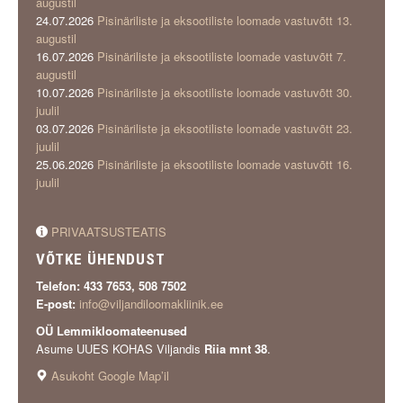
augustil
24.07.2026
Pisinäriliste ja eksootiliste loomade vastuvõtt 13.
augustil
16.07.2026
Pisinäriliste ja eksootiliste loomade vastuvõtt 7.
augustil
10.07.2026
Pisinäriliste ja eksootiliste loomade vastuvõtt 30.
juulil
03.07.2026
Pisinäriliste ja eksootiliste loomade vastuvõtt 23.
juulil
25.06.2026
Pisinäriliste ja eksootiliste loomade vastuvõtt 16.
juulil
PRIVAATSUSTEATIS
VÕTKE ÜHENDUST
Telefon: 433 7653, 508 7502
E-post:
info@viljandiloomakliinik.ee
OÜ Lemmikloomateenused
Asume UUES KOHAS Viljandis
Riia mnt 38
.
Asukoht Google Map’il