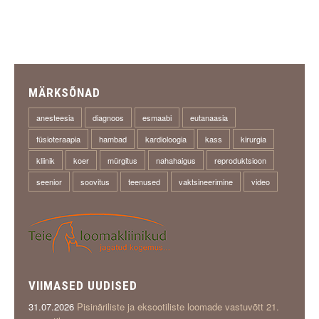
MÄRKSÕNAD
anesteesia
diagnoos
esmaabi
eutanaasia
füsioteraapia
hambad
kardioloogia
kass
kirurgia
kliinik
koer
mürgitus
nahahaigus
reproduktsioon
seenior
soovitus
teenused
vaktsineerimine
video
VIIMASED UUDISED
31.07.2026
Pisinäriliste ja eksootiliste loomade vastuvõtt 21.