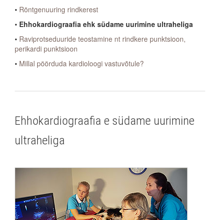
•
Röntgenuuring rindkerest
•
Ehhokardiograafia ehk südame uurimine ultraheliga
•
Raviprotseduuride teostamine nt rindkere punktsioon,
perikardi punktsioon
•
Millal pöörduda kardioloogi vastuvõtule?
Ehhokardiograafia e südame uurimine
ultraheliga