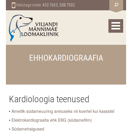
Helistage meile:
433 7653, 508 7502
EHHOKARDIOGRAAFIA
Kardioloogia teenused
•
Ametlik südameuuring aretuseks nii koertel kui kassidel
•
Elektrokardiograafia ehk EKG (südamefilm)
•
Südamehaigused