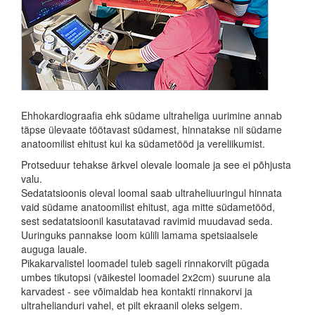
Ehhokardiograafia ehk südame ultraheliga uurimine annab
täpse ülevaate töötavast südamest, hinnatakse nii südame
anatoomilist ehitust kui ka südametööd ja vereliikumist.
Protseduur tehakse ärkvel olevale loomale ja see ei põhjusta
valu.
Sedatatsioonis oleval loomal saab ultraheliuuringul hinnata
vaid südame anatoomilist ehitust, aga mitte südametööd,
sest sedatatsioonil kasutatavad ravimid muudavad seda.
Uuringuks pannakse loom külili lamama spetsiaalsele
auguga lauale.
Pikakarvalistel loomadel tuleb sageli rinnakorvilt pügada
umbes tikutopsi (väikestel loomadel 2x2cm) suurune ala
karvadest - see võimaldab hea kontakti rinnakorvi ja
ultrahelianduri vahel, et pilt ekraanil oleks selgem.