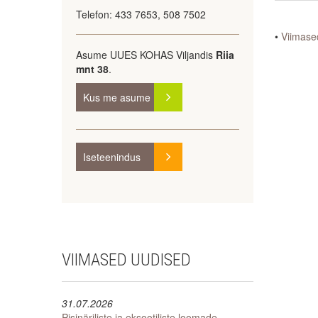
Telefon: 433 7653, 508 7502
•
Viimase
Asume UUES KOHAS Viljandis
Riia
mnt 38
.
Kus me asume
KAART
Iseteenindus
Registreeru
VIIMASED
UUDISED
31.07.2026
Pisinäriliste ja eksootiliste loomade