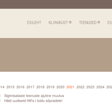
ESILEHT
KLIINIKUST
TEENUSED
E
014
2015
2016
2017
2018
2019
2020
2021
2022
2023
2024
20
1
Sigimisalaste teenuste ajutine muutus
1
Häid uudiseid Hill's-i toidu sõpradele!