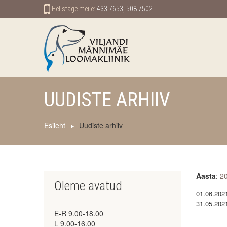
Helistage meile:
433 7653, 508 7502
UUDISTE ARHIIV
Esileht
Uudiste arhiiv
Aasta
:
2
Oleme avatud
01.06.202
31.05.202
E-R 9.00-18.00
L 9.00-16.00