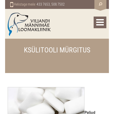
Helistage meile:
433 7653, 508 7502
KSÜLITOOLI MÜRGITUS
Paljud