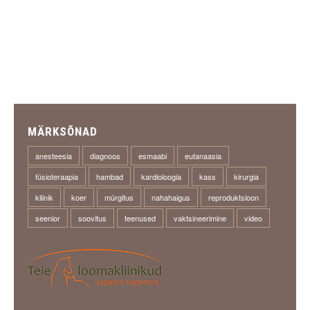
MÄRKSÕNAD
anesteesia
diagnoos
esmaabi
eutanaasia
füsioteraapia
hambad
kardioloogia
kass
kirurgia
kliinik
koer
mürgitus
nahahaigus
reproduktsioon
seenior
soovitus
teenused
vaktsineerimine
video