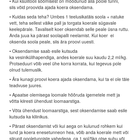
• Kui ksülitooli söömisest on möödunud alla poole tunni,
siis võid proovida ajada koera oksendama.
• Kuidas seda teha? Umbes 1 teelusikatäis soola + natuke
vett, teha sellest väike pall ja torgata koerale sügavale
keelepärale. Tavaliselt koer oksendab selle peale üsna ruttu.
Anda juua ka pärast soolapalli neelamist. Kui koer ei
oksenda soola peale, siis ära proovi uuesti.
• Oksendamise saab esile kutsuda
ka vesinikülihapendiga, andes koerale suu kaudu 2,2 ml/kg.
Protseduuri võib veel ühe korra korrata, kui tegevus pole
olnud tulemuslik.
• Ära kunagi proovi koera ajada oksendama, kui ta ei ole täie
teadvuse juures.
• Apaatse olemisega loomale hõõruda igemetele mett ja
võtta kiiresti ühendust loomaarstiga.
• Võta ühendust loomaarstiga, sest oksendamise saab esile
kutsuda ka kliinikus.
• Pärast oksendamist või kui aega on kulunud rohkem kui
tund ja koera enesetunneon hea, võib anda koerale mett või
siirupit pooletunniste vahedega ca 1 spl/5kg otse suhu või