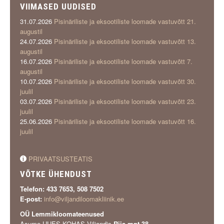
VIIMASED UUDISED
31.07.2026
Pisinäriliste ja eksootiliste loomade vastuvõtt 21.
augustil
24.07.2026
Pisinäriliste ja eksootiliste loomade vastuvõtt 13.
augustil
16.07.2026
Pisinäriliste ja eksootiliste loomade vastuvõtt 7.
augustil
10.07.2026
Pisinäriliste ja eksootiliste loomade vastuvõtt 30.
juulil
03.07.2026
Pisinäriliste ja eksootiliste loomade vastuvõtt 23.
juulil
25.06.2026
Pisinäriliste ja eksootiliste loomade vastuvõtt 16.
juulil
PRIVAATSUSTEATIS
VÕTKE ÜHENDUST
Telefon: 433 7653, 508 7502
E-post:
info@viljandiloomakliinik.ee
OÜ Lemmikloomateenused
Asume UUES KOHAS Viljandis
Riia mnt 38
.