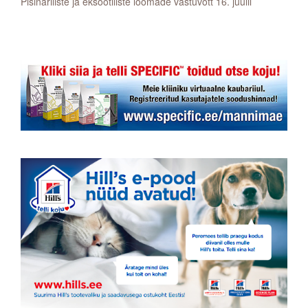
Pisinäriliste ja eksootiliste loomade vastuvõtt 16. juulil