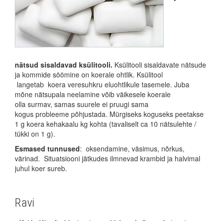
nätsud sisaldavad ksülitooli.
Ksülitooli sisaldavate nätsude
ja kommide söömine on koerale ohtlik. Ksülitool
langetab koera veresuhkru eluohtlikule tasemele. Juba
mõne nätsupala neelamine võib väikesele koerale
olla surmav, samas suurele ei pruugi sama
kogus probleeme põhjustada. Mürgiseks koguseks peetakse
1 g koera kehakaalu kg kohta (tavaliselt ca 10 nätsulehte /
tükki on 1 g).
Esmased tunnused
: oksendamine, väsimus, nõrkus,
värinad. Situatsiooni jätkudes ilmnevad krambid ja halvimal
juhul koer sureb.
Ravi